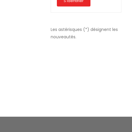
S'identifier
APERÇU RAPIDE
Les astérisques (*) désignent les
nouveautés.
APERÇU RAPIDE