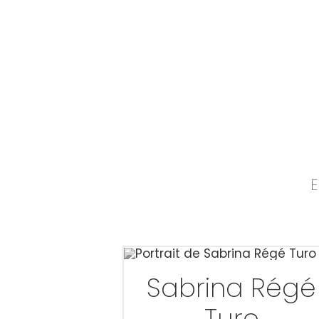
Passer
au
contenu
E
Sabrina Régé
Turo