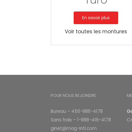
En savoir plus
Voir toutes les montures
POUR NOUS REJOINDRE
M
Ga
Bureau – 450-986-4178
C
Sans frais – 1-888-416-4178
ginet@mag-intl.com